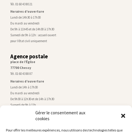
Tél. 01 60 43 80 21
Horaires d’ouverture
Lundi de 14h30 à 17h30
Du mardi au vendredi
De 9h à 11h45 et de 14h30 à 17h30
Samedi de 9h à 12h : accueil ouvert
pour l’état civil uniquement
Agence postale
place de l’Église
77700 Chessy
Tél. 01 60 43 88 87
Horaires d’ouverture
Lundi de 14h à 17h30
Du mardi au vendredi
De 9h30 à 12h30 et de 14h à 17h30
Samedi de 9h à 12h
Gérer le consentement aux
cookies
Service technique
Centre technique municipal
Pour offrir les meilleures expériences, nous utilisons des technologies telles que
rue de Montry
–
77700 Chessy