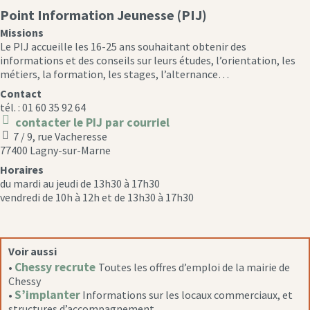
Point Information Jeunesse (PIJ)
Missions
Le PIJ accueille les 16-25 ans souhaitant obtenir des
informations et des conseils sur leurs études, l’orientation, les
métiers, la formation, les stages, l’alternance…
Contact
tél. : 01 60 35 92 64
contacter le PIJ par courriel
message
7 / 9, rue Vacheresse
icon
location
77400 Lagny-sur-Marne
icon
Horaires
du mardi au jeudi de 13h30 à 17h30
vendredi de 10h à 12h et de 13h30 à 17h30
Voir aussi
Chessy recrute
•
Toutes les offres d’emploi de la mairie de
Chessy
S’implanter
•
Informations sur les locaux commerciaux, et
structures d’accompagnement