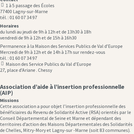
1 à 5 passage des Écoles
location
77400 Lagny-sur-Marne
icon
tél. : 01 60 07 34 97
Horaires
du lundi au jeudi de 9h à 12h et de 13h30 à 18h
vendredi de 9h à 12h et de 15h à 16h30
Permanence à la Maison des Services Publics de Val d’Europe
Mercredi de 9h à 12h et de 14h à 17h sur rendez-vous
tél. : 01 60 07 34 97
Maison des Service Publics du Val d’Europe
location
27, place d’Ariane . Chessy
icon
Association d’aide à l’insertion professionnelle
(AIP)
Missions
Cette association a pour objet l’insertion professionnelle des
bénéficiaires du Revenu de Solidarité Active (RSA) orientés par le
Conseil Départemental de Seine et Marne et dépendant des
territoires d’action des Maisons Départementales des Solidarités
de Chelles, Mitry-Mory et Lagny-sur -Marne (soit 83 communes).