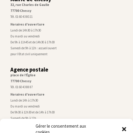
32, rue Charles de Gaulle
77700 Chessy
Tél. 01 60 43 80 21
Horaires d’ouverture
Lundi de 14h30 à 17h30
Du mardi au vendredi
De 9h à 11h45 et de 14h30 à 17h30
Samedi de 9h à 12h : accueil ouvert
pour l’état civil uniquement
Agence postale
place de l’Église
77700 Chessy
Tél. 01 60 43 88 87
Horaires d’ouverture
Lundi de 14h à 17h30
Du mardi au vendredi
De 9h30 à 12h30 et de 14h à 17h30
Samedi de 9h à 12h
Gérer le consentement aux
cookies