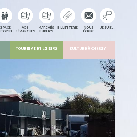
ESPACE
VOS
MARCHÉS
BILLETTERIE
NOUS
JE SUIS...
ITOYEN
DÉMARCHES
PUBLICS
ÉCRIRE
TOURISME ET LOISIRS
CULTURE À CHESSY