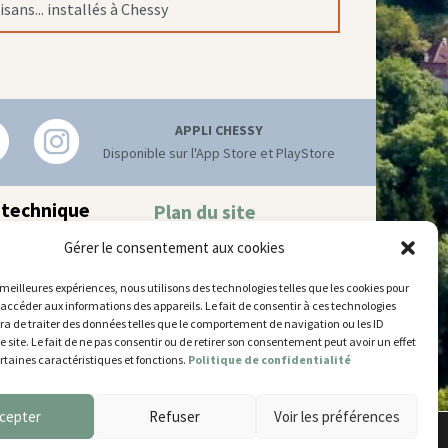
ans... installés à Chessy
APPLI CHESSY
Disponible sur l'App Store et PlayStore
 technique
Plan du site
Mentions légales
hnique municipal
Gérer le consentement aux cookies
Accessibilité
try
–
77700 Chessy
Gestion des cookies
 52 63
s meilleures expériences, nous utilisons des technologies telles que les cookies pour
 accéder aux informations des appareils. Le fait de consentir à ces technologies
’ouverture
a de traiter des données telles que le comportement de navigation ou les ID
 et jeudi
e site. Le fait de ne pas consentir ou de retirer son consentement peut avoir un effet
5 et de 14h30 à 17h30
ertaines caractéristiques et fonctions.
Politique de confidentialité
14h30 à 17h30
14h30 à 17h
cepter
Refuser
Voir les préférences
Accepter