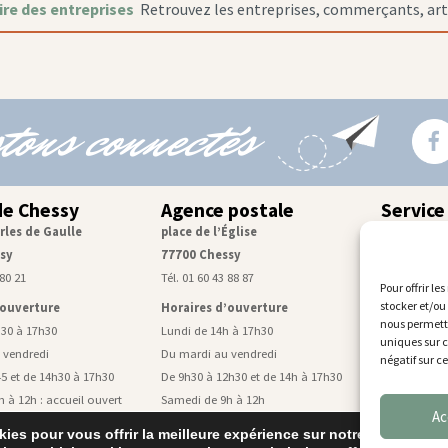
re des entreprises
Retrouvez les entreprises, commerçants, artis
tons connectés
de Chessy
Agence postale
Service
rles de Gaulle
place de l’Église
Centre tec
sy
77700 Chessy
rue de Mon
 80 21
Tél. 01 60 43 88 87
Tél. 01 60 43
Pour offrir le
stocker et/ou
’ouverture
Horaires d’ouverture
Horaires d
nous permettr
h30 à 17h30
Lundi de 14h à 17h30
Lundi, mardi
uniques sur c
 vendredi
Du mardi au vendredi
De 9h à 11h4
négatif sur c
5 et de 14h30 à 17h30
De 9h30 à 12h30 et de 14h à 17h30
Mercredi de 
 à 12h : accueil ouvert
Samedi de 9h à 12h
Vendredi de 
Ac
civil uniquement
ies pour vous offrir la meilleure expérience sur notre site.