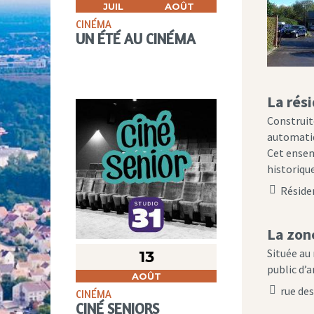
JUIL
AOÛT
CINÉMA
UN ÉTÉ AU CINÉMA
La rés
Construit
automatiqu
Cet ensem
historique
Résiden
location
icon
La zon
Située au
13
public d’
AOÛT
rue des
CINÉMA
location
CINÉ SENIORS
icon