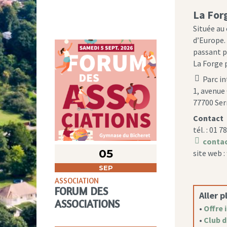
La For
Située au
d’Europe.
passant pa
La Forge 
Parc in
location
1, avenue
icon
77700 Ser
Contact
tél. : 01 7
contac
message
05
site web :
icon
SEP
ASSOCIATION
FORUM DES
Aller p
ASSOCIATIONS
•
Offre 
•
Club d