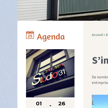
Agenda
Accueil
»
E
S’i
De nombre
entreprise
01
26