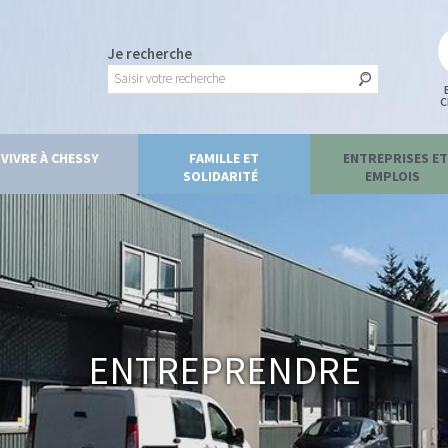
Je recherche
C
VIVRE À CHESSY
FAMILLE ET
ENTREPRISES ET
SOLIDARITÉ
EMPLOIS
Entreprendre