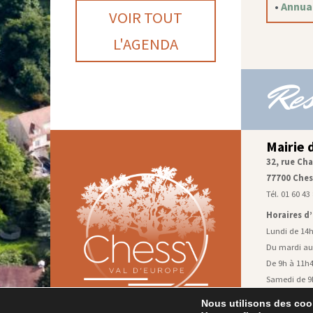
•
Annuai
VOIR TOUT
L'AGENDA
Res
Mairie 
32, rue Cha
77700 Ches
Tél. 01 60 43
Horaires d
Lundi de 14
Du mardi au
De 9h à 11h4
Samedi de 9h
pour l’état 
Nous utilisons des cook