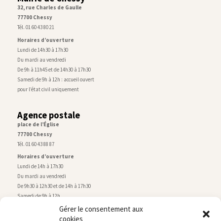
32, rue Charles de Gaulle
77700 Chessy
Tél. 01 60 43 80 21
Horaires d’ouverture
Lundi de 14h30 à 17h30
Du mardi au vendredi
De 9h à 11h45 et de 14h30 à 17h30
Samedi de 9h à 12h : accueil ouvert
pour l’état civil uniquement
Agence postale
place de l’Église
77700 Chessy
Tél. 01 60 43 88 87
Horaires d’ouverture
Lundi de 14h à 17h30
Du mardi au vendredi
De 9h30 à 12h30 et de 14h à 17h30
Samedi de 9h à 12h
Gérer le consentement aux
cookies