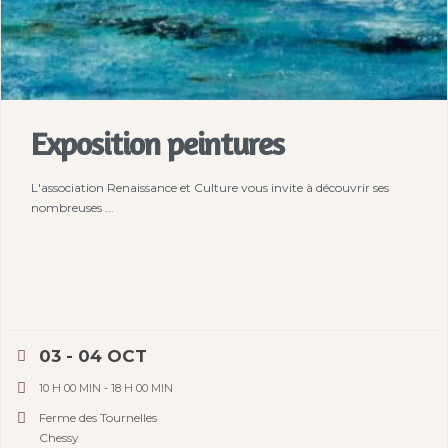
Exposition peintures
L'association Renaissance et Culture vous invite à découvrir ses
nombreuses ...
03 - 04 OCT
10 H 00 MIN
-
18 H 00 MIN
Ferme des Tournelles
Chessy