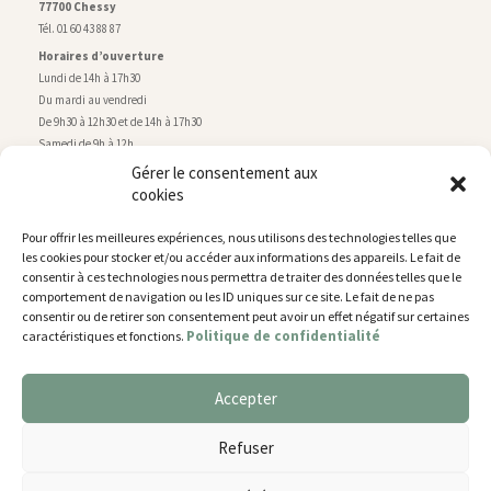
77700 Chessy
Tél. 01 60 43 88 87
Horaires d’ouverture
Lundi de 14h à 17h30
Du mardi au vendredi
De 9h30 à 12h30 et de 14h à 17h30
Samedi de 9h à 12h
Gérer le consentement aux
cookies
Service technique
Centre technique municipal
Pour offrir les meilleures expériences, nous utilisons des technologies telles que
rue de Montry
–
77700 Chessy
les cookies pour stocker et/ou accéder aux informations des appareils. Le fait de
Tél. 01 60 43 52 63
consentir à ces technologies nous permettra de traiter des données telles que le
Horaires d’ouverture
comportement de navigation ou les ID uniques sur ce site. Le fait de ne pas
Lundi, mardi et jeudi
consentir ou de retirer son consentement peut avoir un effet négatif sur certaines
Politique de confidentialité
caractéristiques et fonctions.
De 9h à 11h45 et de 14h30 à 17h30
Mercredi de 14h30 à 17h30
Vendredi de 14h30 à 17h
Accepter
Nous utilisons des cookies pour vous offrir la meilleure
expérience sur notre site.
Plan du site
Refuser
You can find out more about which cookies we are using or
Mentions légales
switch them off in
settings
.
Accessibilité