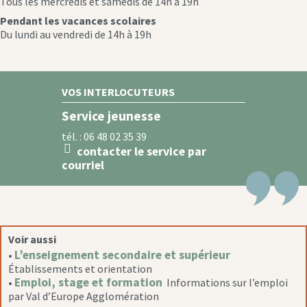
Tous les mercredis et samedis de 14h à 19h
Pendant les vacances scolaires
Du lundi au vendredi de 14h à 19h
VOS INTERLOCUTEURS
Service jeunesse
tél. : 06 48 02 35 39
contacter le service par
message
courriel
icon
Voir aussi
L’enseignement secondaire et supérieur
•
Établissements et orientation
Emploi, stage et formation
•
Informations sur l’emploi
par Val d’Europe Agglomération