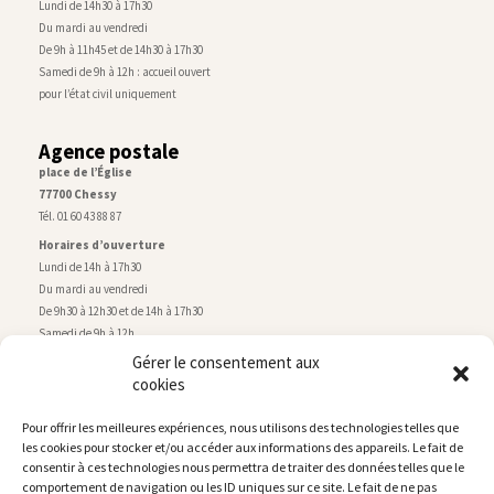
Lundi de 14h30 à 17h30
Du mardi au vendredi
De 9h à 11h45 et de 14h30 à 17h30
Samedi de 9h à 12h : accueil ouvert
pour l’état civil uniquement
Agence postale
place de l’Église
77700 Chessy
Tél. 01 60 43 88 87
Horaires d’ouverture
Lundi de 14h à 17h30
Du mardi au vendredi
De 9h30 à 12h30 et de 14h à 17h30
Samedi de 9h à 12h
Gérer le consentement aux
cookies
Service technique
Centre technique municipal
Pour offrir les meilleures expériences, nous utilisons des technologies telles que
rue de Montry
–
77700 Chessy
les cookies pour stocker et/ou accéder aux informations des appareils. Le fait de
Tél. 01 60 43 52 63
consentir à ces technologies nous permettra de traiter des données telles que le
Horaires d’ouverture
comportement de navigation ou les ID uniques sur ce site. Le fait de ne pas